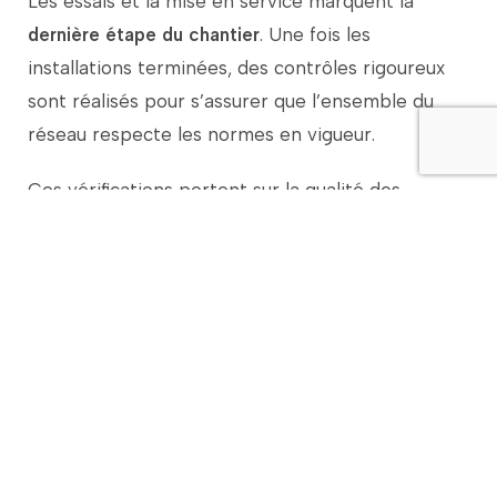
Les
essais
et
la
mise
en
service
marquent
la
dernière
étape
du
chantier
.
Une
fois
les
installations
terminées,
des
contrôles
rigoureux
sont
réalisés
pour
s’assurer
que
l’ensemble
du
réseau
respecte
les
normes
en
vigueur.
Ces
vérifications
portent
sur
la
qualité
des
raccordements,
l’isolation
des
câbles,
la
solidité
des
poteaux
et
la
continuité
électrique.
Des
tests
de
tension
et
de
résistance
sont
également
effectués
pour
prévenir
tout
risque
de
défaillance.
Une
fois
ces
essais
validés,
le
réseau
peut
être
mis
sous
tension
en
toute
sécurité.
Cette
phase
est
essentielle
pour
garantir
une
alimentation
électrique
fiable
dès
la
mise
en
service.