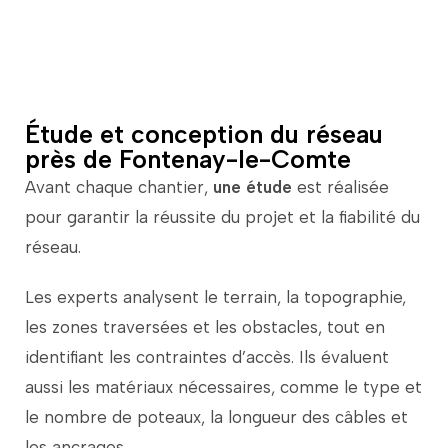
incandescence grâce au système à trois fils
d’Edison.
Étude et conception du réseau
près de Fontenay-le-Comte
Avant
chaque
chantier,
une
étude
est
réalisée
pour
garantir
la
réussite
du
projet
et
la
fiabilité
du
réseau.
Les
experts
analysent
le
terrain,
la
topographie,
les
zones
traversées
et
les
obstacles,
tout
en
identifiant
les
contraintes
d’accès.
Ils
évaluent
aussi
les
matériaux
nécessaires,
comme
le
type
et
le
nombre
de
poteaux,
la
longueur
des
câbles
et
les
ancrages.