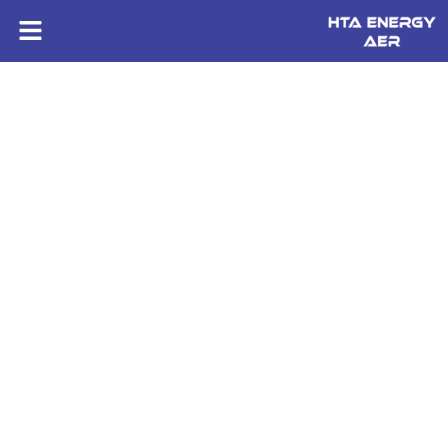
HTA ENERGY AER
Construction de réseaux électriques près de
Fontenay-le-Comte