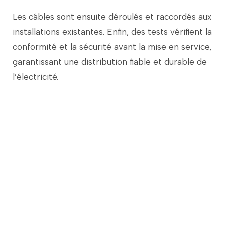
Les
câbles
sont
ensuite
déroulés
et
raccordés
aux
installations
existantes.
Enfin,
des
tests
vérifient
la
conformité
et
la
sécurité
avant
la
mise
en
service,
garantissant
une
distribution
fiable
et
durable
de
l’électricité.
Le saviez-vous ?
En 1883, Le City Hotel de Sunbury, en
Pennsylvanie, fut le premier bâtiment au
monde à être commercialement câblé et
éclairé par des lampes électriques à