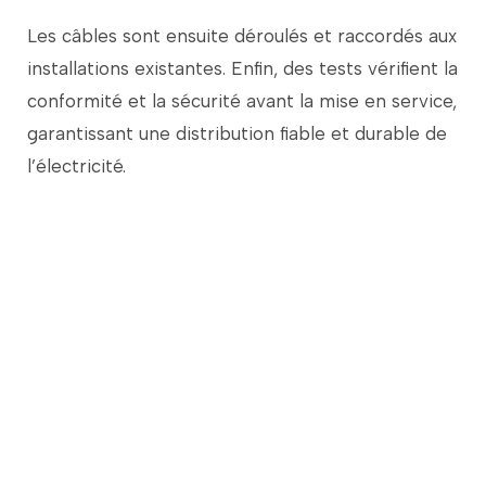
Les
câbles
sont
ensuite
déroulés
et
raccordés
aux
installations
existantes.
Enfin,
des
tests
vérifient
la
conformité
et
la
sécurité
avant
la
mise
en
service,
garantissant
une
distribution
fiable
et
durable
de
l’électricité.
Le saviez-vous ?
En 1883, Le City Hotel de Sunbury, en
Pennsylvanie, fut le premier bâtiment au
monde à être commercialement câblé et
éclairé par des lampes électriques à