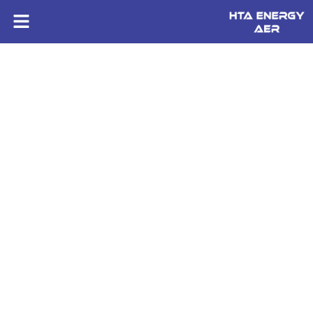
HTA ENERGY AER
Construction de réseaux électriques près de La
Roche-sur-Yon