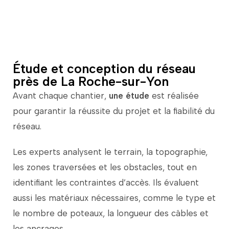
incandescence grâce au système à trois fils
d’Edison.
Étude et conception du réseau
près de La Roche-sur-Yon
Avant
chaque
chantier,
une
étude
est
réalisée
pour
garantir
la
réussite
du
projet
et
la
fiabilité
du
réseau.
Les
experts
analysent
le
terrain,
la
topographie,
les
zones
traversées
et
les
obstacles,
tout
en
identifiant
les
contraintes
d’accès.
Ils
évaluent
aussi
les
matériaux
nécessaires,
comme
le
type
et
le
nombre
de
poteaux,
la
longueur
des
câbles
et
les
ancrages.