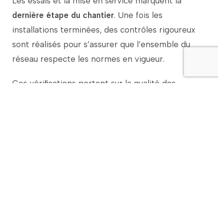
Les
essais
et
la
mise
en
service
marquent
la
dernière
étape
du
chantier
.
Une
fois
les
installations
terminées,
des
contrôles
rigoureux
sont
réalisés
pour
s’assurer
que
l’ensemble
du
réseau
respecte
les
normes
en
vigueur.
Ces
vérifications
portent
sur
la
qualité
des
raccordements,
l’isolation
des
câbles,
la
solidité
des
poteaux
et
la
continuité
électrique.
Des
tests
de
tension
et
de
résistance
sont
également
effectués
pour
prévenir
tout
risque
de
défaillance.
Une
fois
ces
essais
validés,
le
réseau
peut
être
mis
sous
tension
en
toute
sécurité.
Cette
phase
est
essentielle
pour
garantir
une
alimentation
électrique
fiable
dès
la
mise
en
service.