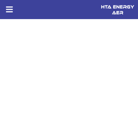
HTA ENERGY AER
Construction de réseaux électriques près de
Lannion