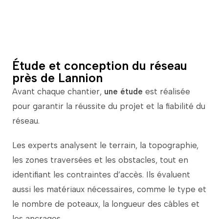
incandescence grâce au système à trois fils
d’Edison.
Étude et conception du réseau
près de Lannion
Avant
chaque
chantier,
une
étude
est
réalisée
pour
garantir
la
réussite
du
projet
et
la
fiabilité
du
réseau.
Les
experts
analysent
le
terrain,
la
topographie,
les
zones
traversées
et
les
obstacles,
tout
en
identifiant
les
contraintes
d’accès.
Ils
évaluent
aussi
les
matériaux
nécessaires,
comme
le
type
et
le
nombre
de
poteaux,
la
longueur
des
câbles
et
les
ancrages.