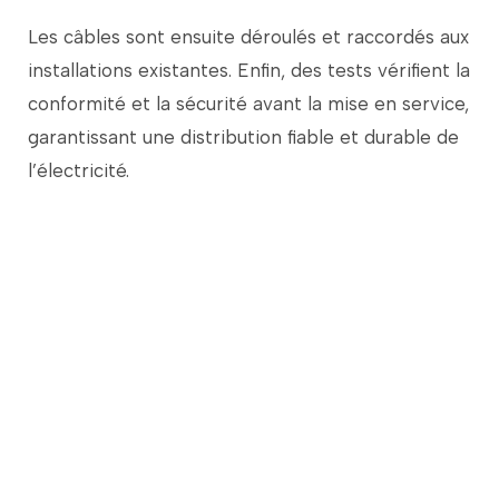
Les
câbles
sont
ensuite
déroulés
et
raccordés
aux
installations
existantes.
Enfin,
des
tests
vérifient
la
conformité
et
la
sécurité
avant
la
mise
en
service,
garantissant
une
distribution
fiable
et
durable
de
l’électricité.
Le saviez-vous ?
En 1883, Le City Hotel de Sunbury, en
Pennsylvanie, fut le premier bâtiment au
monde à être commercialement câblé et
éclairé par des lampes électriques à