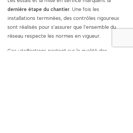
Les
essais
et
la
mise
en
service
marquent
la
dernière
étape
du
chantier
.
Une
fois
les
installations
terminées,
des
contrôles
rigoureux
sont
réalisés
pour
s’assurer
que
l’ensemble
du
réseau
respecte
les
normes
en
vigueur.
Ces
vérifications
portent
sur
la
qualité
des
raccordements,
l’isolation
des
câbles,
la
solidité
des
poteaux
et
la
continuité
électrique.
Des
tests
de
tension
et
de
résistance
sont
également
effectués
pour
prévenir
tout
risque
de
défaillance.
Une
fois
ces
essais
validés,
le
réseau
peut
être
mis
sous
tension
en
toute
sécurité.
Cette
phase
est
essentielle
pour
garantir
une
alimentation
électrique
fiable
dès
la
mise
en
service.