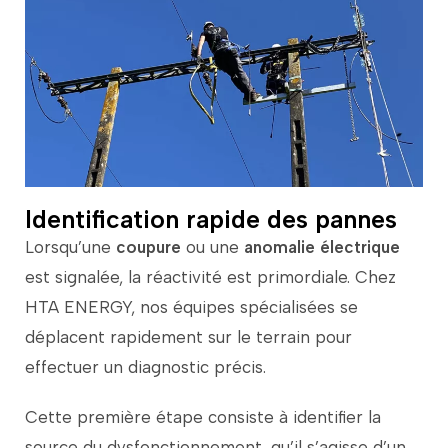
Identification rapide des pannes
Lorsqu’une
coupure
ou
une
anomalie
électrique
est
signalée,
la
réactivité
est
primordiale.
Chez
HTA
ENERGY,
nos
équipes
spécialisées
se
déplacent
rapidement
sur
le
terrain
pour
effectuer
un
diagnostic
précis.
Cette
première
étape
consiste
à
identifier
la
source
du
dysfonctionnement,
qu’il
s’agisse
d’un