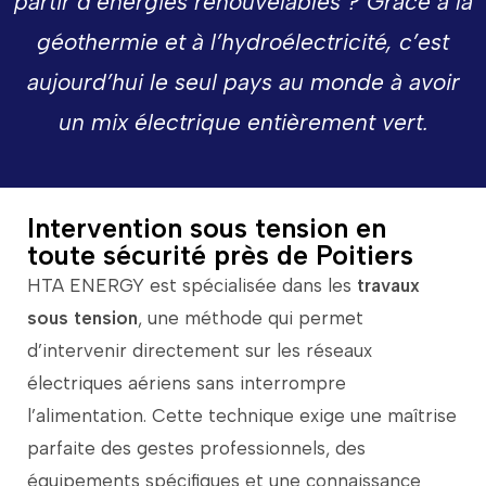
partir
d’énergies
renouvelables ?
Grâce
à
la
géothermie
et
à
l’hydroélectricité,
c’est
aujourd’hui
le
seul
pays
au
monde
à
avoir
un
mix
électrique
entièrement
vert.
Intervention sous tension en
toute sécurité près de Poitiers
HTA
ENERGY
est
spécialisée
dans
les
travaux
sous
tension
,
une
méthode
qui
permet
d’intervenir
directement
sur
les
réseaux
électriques
aériens
sans
interrompre
l’alimentation.
Cette
technique
exige
une
maîtrise
parfaite
des
gestes
professionnels,
des
équipements
spécifiques
et
une
connaissance