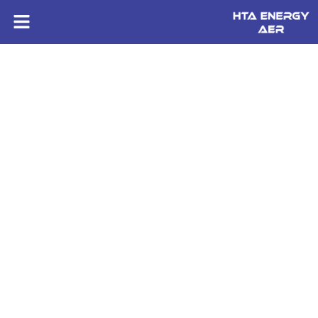
HTA ENERGY AER
Dépannage des réseaux électriques près de Poitiers