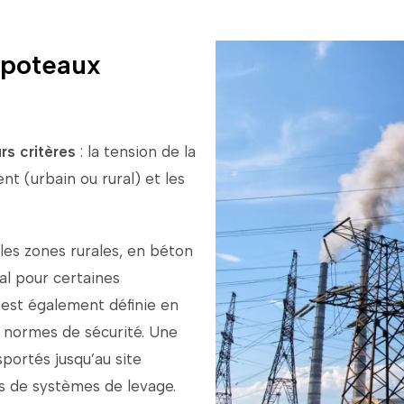
 poteaux
urs
critères
:
la
tension
de
la
ent (
urbain
ou
rural)
et
les
les
zones
rurales,
en
béton
al
pour
certaines
r
est
également
définie
en
s
normes
de
sécurité.
Une
sportés
jusqu’au
site
és
de
systèmes
de
levage.