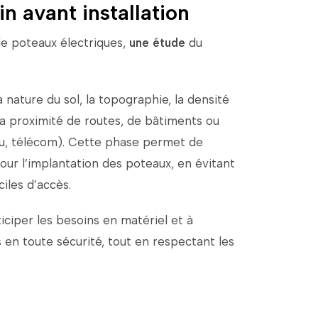
in avant installation
de
poteaux
électriques,
une
étude
du
.
a
nature
du
sol,
la
topographie,
la
densité
la
proximité
de
routes,
de
bâtiments
ou
u,
télécom).
Cette
phase
permet
de
our
l’implantation
des
poteaux,
en
évitant
iciles
d’accès.
ticiper
les
besoins
en
matériel
et
à
s
en
toute
sécurité,
tout
en
respectant
les