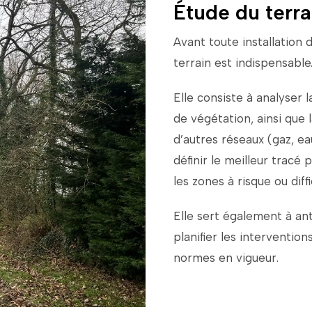
Étude du terra
Avant
toute
installation
terrain
est
indispensable
Elle
consiste
à
analyser
l
de
végétation,
ainsi
que
d’autres
réseaux (
gaz,
ea
définir
le
meilleur
tracé
p
les
zones
à
risque
ou
diff
Elle
sert
également
à
an
planifier
les
intervention
normes
en
vigueur.