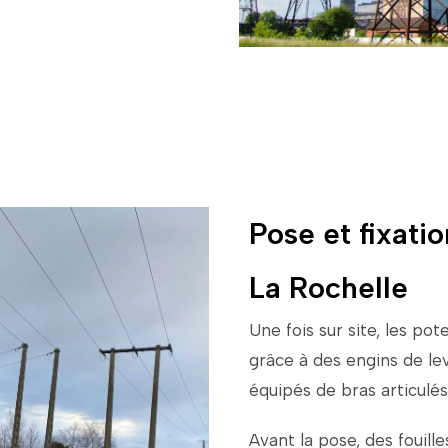
Pose et fixati
La Rochelle
Une
fois
sur
site,
les
pot
grâce
à
des
engins
de
le
équipés
de
bras
articulés
Avant
la
pose,
des
fouill