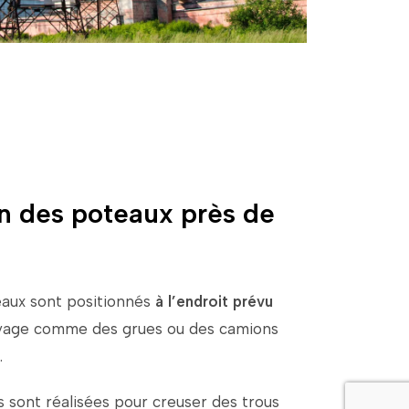
on des poteaux près de
eaux
sont
positionnés
à
l’endroit
prévu
vage
comme
des
grues
ou
des
camions
.
es
sont
réalisées
pour
creuser
des
trous