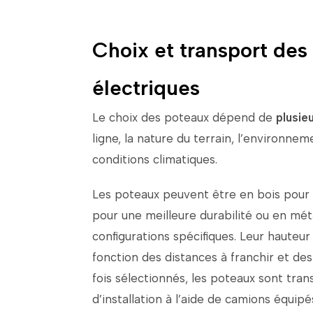
Choix et transport des
électriques
Le
choix
des
poteaux
dépend
de
plusie
ligne,
la
nature
du
terrain,
l’environnem
conditions
climatiques.
Les
poteaux
peuvent
être
en
bois
pour
pour
une
meilleure
durabilité
ou
en
mét
configurations
spécifiques.
Leur
hauteu
fonction
des
distances
à
franchir
et
de
fois
sélectionnés,
les
poteaux
sont
tran
d’installation
à
l’aide
de
camions
équip