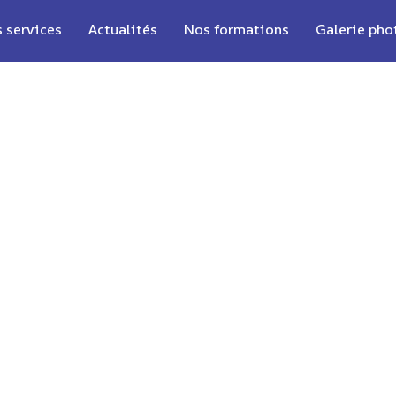
 services
Actualités
Nos formations
Galerie pho
Y AER
es près de La Rochelle