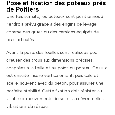
Pose et fixation des poteaux près
de Poitiers
Une
fois
sur
site,
les
poteaux
sont
positionnés
à
l’endroit
prévu
grâce
à
des
engins
de
levage
comme
des
grues
ou
des
camions
équipés
de
bras
articulés.
Avant
la
pose,
des
fouilles
sont
réalisées
pour
creuser
des
trous
aux
dimensions
précises,
adaptées
à
la
taille
et
au
poids
du
poteau.
Celui-
ci
est
ensuite
inséré
verticalement,
puis
calé
et
scellé,
souvent
avec
du
béton,
pour
assurer
une
parfaite
stabilité.
Cette
fixation
doit
résister
au
vent,
aux
mouvements
du
sol
et
aux
éventuelles
vibrations
du
réseau.