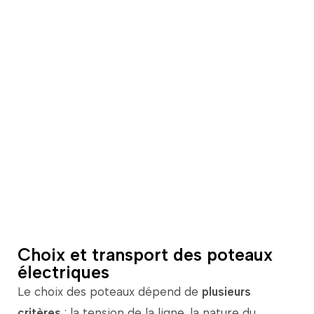
"L'électricité est la musique
silencieuse de la technologie
moderne"
Albert Einstein
Choix et transport des poteaux
électriques
Le
choix
des
poteaux
dépend
de
plusieurs
critères
:
la
tension
de
la
ligne,
la
nature
du