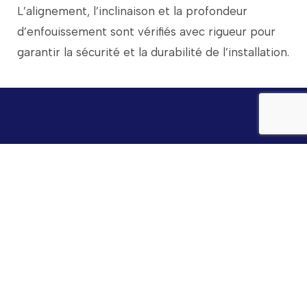
L’alignement,
l’inclinaison
et
la
profondeur
d’enfouissement
sont
vérifiés
avec
rigueur
pour
garantir
la
sécurité
et
la
durabilité
de
l’installation.
Vous souhaitez des renseignements
près de Poitiers ?
Nous contacter