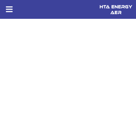
HTA ENERGY AER
Installation poteaux électriques près de Poitiers