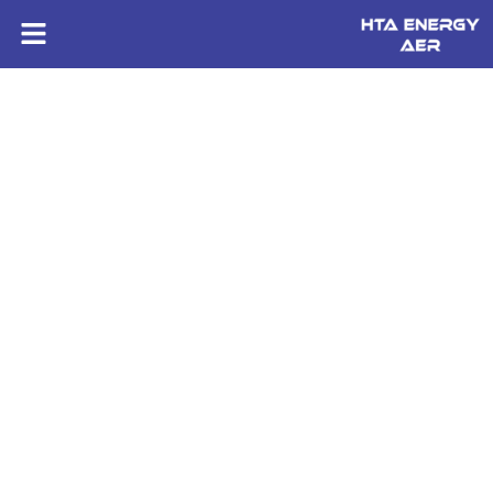
HTA ENERGY AER
Installation éclairage public près de Brest