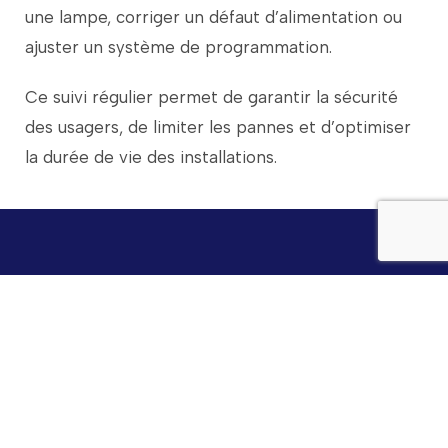
une
lampe,
corriger
un
défaut
d’alimentation
ou
ajuster
un
système
de
programmation.
Ce
suivi
régulier
permet
de
garantir
la
sécurité
des
usagers,
de
limiter
les
pannes
et
d’optimiser
la
durée
de
vie
des
installations.
Besoin d’installer un système
d’éclairage près de Brest ?
Nous contacter