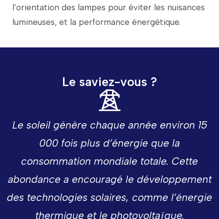
l’orientation
des
lampes
pour
éviter
les
nuisances
lumineuses,
et
la
performance
énergétique.
Le saviez-vous ?
Le
soleil
génère
chaque
année
environ
15
000
fois
plus
d’énergie
que
la
consommation
mondiale
totale.
Cette
abondance
a
encouragé
le
développement
des
technologies
solaires,
comme
l’énergie
thermique
et
le
photovoltaïque.