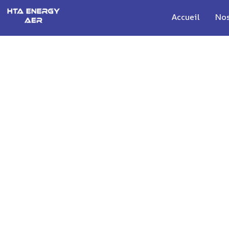
Accueil
Nos
HTA ENERG
Installation de réseaux électriq
les Côtes-d’Armor (22)
Mentions légales