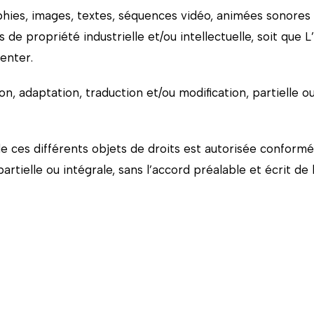
hies, images, textes, séquences vidéo, animées sonores
de propriété industrielle et/ou intellectuelle, soit que L’E
senter.
n, adaptation, traduction et/ou modification, partielle ou
e ces différents objets de droits est autorisée conformé
artielle ou intégrale, sans l’accord préalable et écrit de 
ponsable des erreurs matérielles qui se seraient glissée
on.
 pour responsable des informations, propos et opinions ém
n’a pas la maîtrise éditoriale.