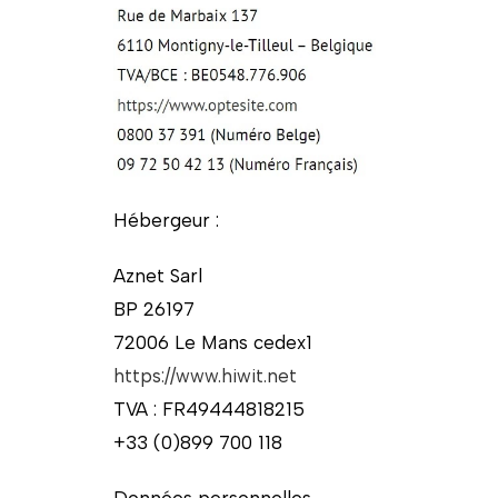
Hébergeur :
Aznet Sarl
BP 26197
72006 Le Mans cedex1
https://www.hiwit.net
TVA : FR49444818215
+33 (0)899 700 118
Données personnelles