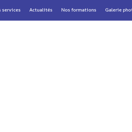
 services
Actualités
Nos formations
Galerie pho
Y AER
ues & aériens, éclairage public et levage de p