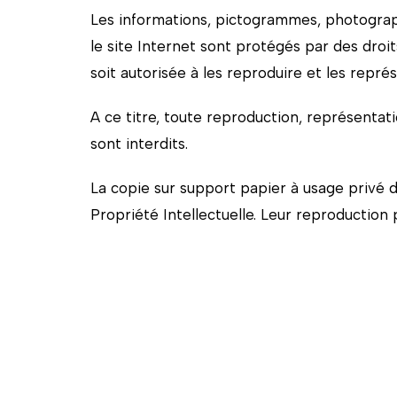
Les informations, pictogrammes, photograp
le site Internet sont protégés par des droits 
soit autorisée à les reproduire et les repré
A ce titre, toute reproduction, représentatio
sont interdits.
La copie sur support papier à usage privé d
Propriété Intellectuelle. Leur reproduction p
Responsabilité
L’Entreprise ne saurait être tenue pour res
malgré tout le soin apporté à leur publicati
L’Entreprise ne saurait non plus être tenue
pointe par des liens hypertexte et dont elle 