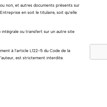
 ou non, et autres documents présents sur
ntreprise en soit le titulaire, soit qu’elle
 intégrale ou transfert sur un autre site
ment à l’article L122-5 du Code de la
l’auteur, est strictement interdite.
s dans les documents présents sur le site,
ises sur les sites vers lesquels elle