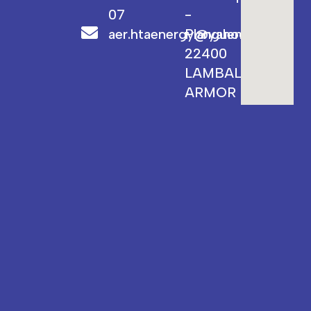
07
-
aer.htaenergy@yahoo.fr
Planguenoual
22400
LAMBALLE-
ARMOR