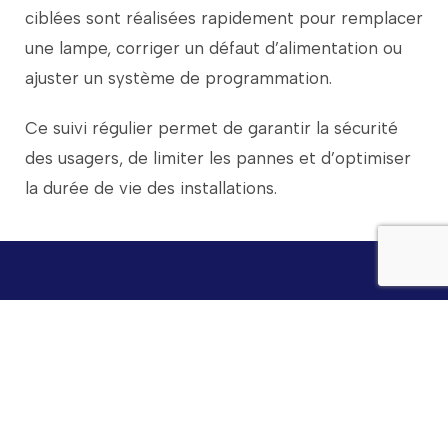
ciblées
sont
réalisées
rapidement
pour
remplacer
une
lampe,
corriger
un
défaut
d’alimentation
ou
ajuster
un
système
de
programmation.
Ce
suivi
régulier
permet
de
garantir
la
sécurité
des
usagers,
de
limiter
les
pannes
et
d’optimiser
la
durée
de
vie
des
installations.
Besoin d’installer un système
d’éclairage près de Saint-Brieuc ?