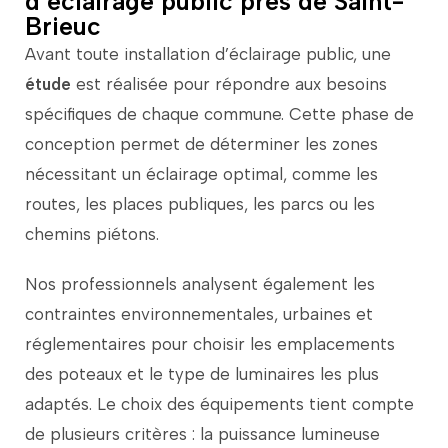
d’éclairage public près de Saint-
Brieuc
Avant
toute
installation
d’éclairage
public,
une
étude
est
réalisée
pour
répondre
aux
besoins
spécifiques
de
chaque
commune.
Cette
phase
de
conception
permet
de
déterminer
les
zones
nécessitant
un
éclairage
optimal,
comme
les
routes
,
les
places
publiques,
les
parcs
ou
les
chemins
piétons.
Nos
professionnels
analysent
également
les
contraintes
environnementales,
urbaines
et
réglementaires
pour
choisir
les
emplacements
des
poteaux
et
le
type
de
luminaires
les
plus
adaptés.
Le
choix
des
équipements
tient
compte
de
plusieurs
critères :
la
puissance
lumineuse