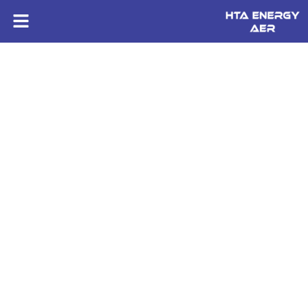
HTA ENERGY AER
Installation éclairage public près de Saint-Brieuc