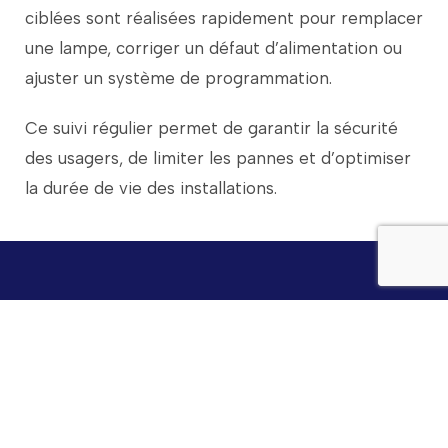
ciblées
sont
réalisées
rapidement
pour
remplacer
une
lampe,
corriger
un
défaut
d’alimentation
ou
ajuster
un
système
de
programmation.
Ce
suivi
régulier
permet
de
garantir
la
sécurité
des
usagers,
de
limiter
les
pannes
et
d’optimiser
la
durée
de
vie
des
installations.
Besoin d’installer un système
d’éclairage près de Saint Nazaire ?