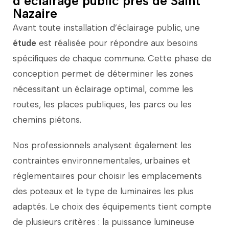
d’éclairage public près de Saint
Nazaire
Avant
toute
installation
d’éclairage
public,
une
étude
est
réalisée
pour
répondre
aux
besoins
spécifiques
de
chaque
commune.
Cette
phase
de
conception
permet
de
déterminer
les
zones
nécessitant
un
éclairage
optimal,
comme
les
routes
,
les
places
publiques,
les
parcs
ou
les
chemins
piétons.
Nos
professionnels
analysent
également
les
contraintes
environnementales,
urbaines
et
réglementaires
pour
choisir
les
emplacements
des
poteaux
et
le
type
de
luminaires
les
plus
adaptés.
Le
choix
des
équipements
tient
compte
de
plusieurs
critères :
la
puissance
lumineuse