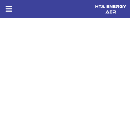
HTA ENERGY AER
Installation éclairage public près de Saint Nazaire