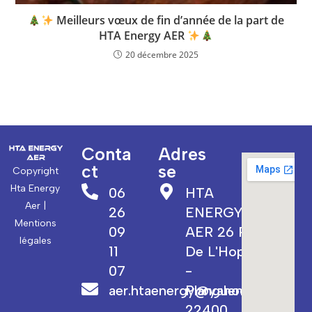
Meilleurs vœux de fin d’année de la part de
HTA Energy AER
20 décembre 2025
Conta
Adres
ct
se
Copyright
Hta Energy
06
HTA
Aer |
26
ENERGY
Mentions
09
AER 26 Rue
légales
11
De L'Hopital
07
-
aer.htaenergy@yahoo.fr
Planguenoual
22400